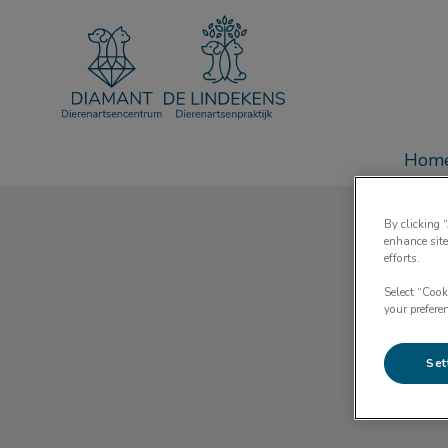
Homepage Dierenartsencentrum Diam
Hom
By clicking 
enhance site
efforts.
Select “Cook
your prefere
Set