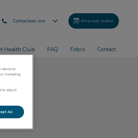
Contacteer ons
Afspraak maken
t Health Club
FAQ
Foto's
Contact
r device to
our marketing
d to adjust
ept All