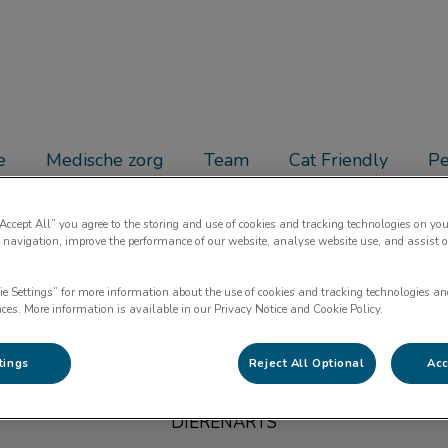
ant
e
Medische zorg
Team
Cat Friendly
Pe
“Accept All” you agree to the storing and use of cookies and tracking technologies on you
 navigation, improve the performance of our website, analyse website use, and assist 
Kim Vervliet
ie Settings” for more information about the use of cookies and tracking technologies an
nces. More information is available in our Privacy Notice and Cookie Policy.
tings
Reject All Optional
Acc
DIERENARTS