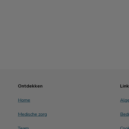
Ontdekken
Lin
Home
Alg
Medische zorg
Bedr
Team
Cook