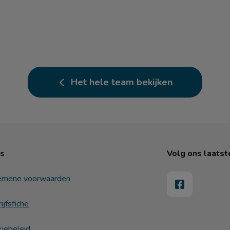
Het hele team bekijken
ks
Volg ons laatst
emene voorwaarden
ijfsfiche
iebeleid