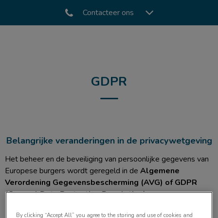
Contacteer ons
GDPR
Belangrijke veranderingen in de privacywetgeving
Het beheer en de beveiliging van persoonlijke gegevens van
Europese burgers wordt geregeld in de
Algemene
Verordening Gegevensbescherming (AVG) of GDPR
(
General Data Protection Regulation)
.
By clicking “Accept All” you agree to the storing and use of cookies and