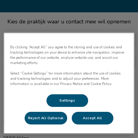
Kies de praktijk waar u contact mee wil opnemen
DAC DIAMANT
By clicking “Accept All” you agree to the storing and use of cookies and
tracking technologies on your device to enhance site navigation, improve
the performance of our website, analyse website use, and assist our
DAC DE LINDEKENS
marketing efforts.
Select “Cookie Settings” for more information about the use of cookies
and tracking technologies and to adjust your preferences. More
information is available in our Privacy Notice and Cookie Policy.
Dierenartsencentrum Diamant
Settings
Reject All Optional
Accept All
Broechemsesteenweg 163
